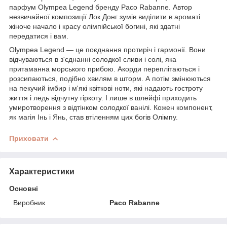
парфум Olympea Legend бренду Paco Rabanne. Автор
незвичайної композиції Лок Донг зумів виділити в ароматі
жіноче начало і красу олімпійської богині, які здатні
передатися і вам.
Olympea Legend — це поєднання протиріч і гармонії. Вони
відчуваються в з'єднанні солодкої сливи і солі, яка
притаманна морського прибою. Акорди переплітаються і
розсипаються, подібно хвилям в шторм. А потім змінюються
на пекучий імбир і м'які квіткові ноти, які надають гостроту
життя і ледь відчутну гіркоту. І лише в шлейфі приходить
умиротворення з відтінком солодкої ванілі. Кожен компонент,
як магія Інь і Янь, став втіленням цих богів Олімпу.
Приховати
Характеристики
Основні
Виробник
Paco Rabanne