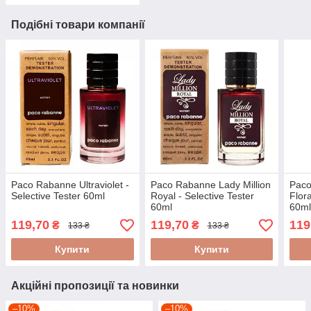
Подібні товари компанії
Paco Rabanne Ultraviolet -
Paco Rabanne Lady Million
Pac
Selective Tester 60ml
Royal - Selective Tester
Flora
60ml
60m
119,70
119,70
119
₴
₴
133 ₴
133 ₴
Купити
Купити
Акційні пропозиції та новинки
–10%
–10%