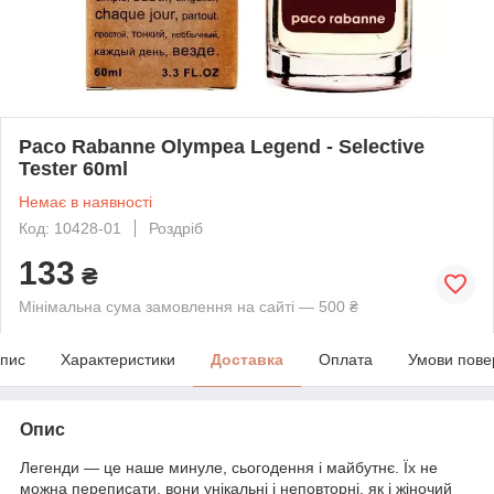
Paco Rabanne Olympea Legend - Selective
Tester 60ml
Немає в наявності
Код: 10428-01
Роздріб
133
₴
Мінімальна сума замовлення на сайті — 500 ₴
пис
Характеристики
Доставка
Оплата
Умови пове
Опис
Легенди — це наше минуле, сьогодення і майбутнє. Їх не
можна переписати, вони унікальні і неповторні, як і жіночий