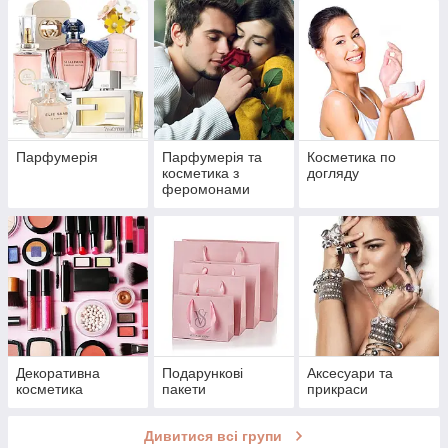
Парфумерія
Парфумерія та
Косметика по
косметика з
догляду
феромонами
Декоративна
Подарункові
Аксесуари та
косметика
пакети
прикраси
Дивитися всі групи