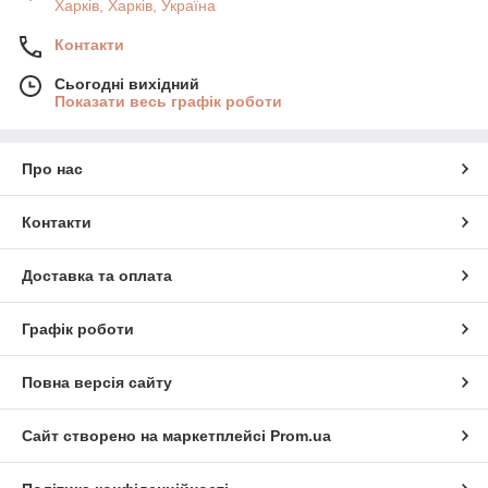
ціни на них. Обидва ці критерії будуть легко доступні вам,
Харків, Харків, Україна
якщо виберете нас у свої партнери.
Найбільш популярними категоріями товарів на нашому сайті
Контакти
є:
Сьогодні вихідний
Помади, блиски для губ. Вони не тільки доглядають
Показати весь графік роботи
за ніжною шкірою губ, насичуючи її вологою,
запобігаючи пересихання, але також повністю
перетворюють образ, додаючи чуттєвості,
Про нас
привабливості. Даними
косметичними засобами багато
дівчат
починають
Контакти
користуватися
ще зі школи і
Доставка та оплата
продовжують аж
до самої
старості. Купити
Графік роботи
помади оптом
легко можна в
Повна версія сайту
нашому онлайн
магазині – матові, з блискітками, рідкі, з легкою
консистенцією, жирні, будь-яких кольорів і відтінків!
Сайт створено на маркетплейсі
Prom.ua
Тональні креми, рум'яна, пудра. Надати особі
матовість і свіжість, замаскувати нерівності шкіри