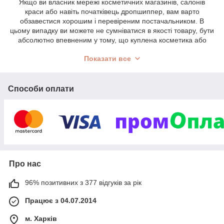
Якщо ви власник мережі косметичних магазинів, салонів
краси або навіть початківець дропшиппер, вам варто
обзавестися хорошим і перевіреним постачальником. В
цьому випадку ви можете не сумніватися в якості товару, бути
абсолютно впевненим у тому, що куплена косметика або
парфумерія оптом
повністю виправдає ваші надії і зможе
Показати все
принести вам бажаний дохід, порадувати ваших клієнтів
бездоганною якістю. Наша компанія – це саме те, що ви
шукали!
На сайті ви легко знайдете повний асортимент косметичної
Способи оплати
продукції різних виробників. Цінові категорії також порадують
своєю різноманітністю– продажу є дорога косметика
преміум-брендів, а також більш дешеві варіанти, розраховані
на широку аудиторію.
Косметика декоративна оптом: помади,
блиски і тіні
Про нас
У всі часи жінки охоче купують всілякі косметичні засоби.
Вони хочуть продовжити свою молодість, виглядати
96% позитивних з 377 відгуків за рік
привабливо. На це не прийнято жаліти гроші. Відповідно
косметичні магазини користуються постійною популярністю.
Працює з 04.07.2014
Єдиний у цьому випадку секрет успіху – пропонувати своїм
клієнтам гідний вибір якісних косметичних засобів, прийнятні
м. Харків