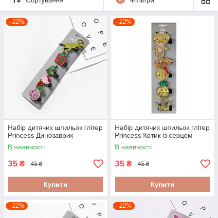
–22%
–22%
Набір дитячих шпильок глітер
Набір дитячих шпильок глітер
Princess Динозаврик
Princess Котик із серцем
В наявності
В наявності
35
35
₴
₴
45 ₴
45 ₴
Купити
Купити
–22%
–22%