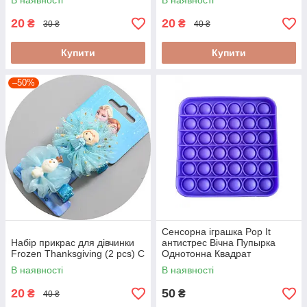
В наявності
В наявності
20
20
₴
₴
30 ₴
40 ₴
Купити
Купити
–50%
Сенсорна іграшка Pop It
Набір прикрас для дівчинки
антистрес Вічна Пупырка
Frozen Thanksgiving (2 pcs) C
Однотонна Квадрат
В наявності
В наявності
20
50
₴
₴
40 ₴