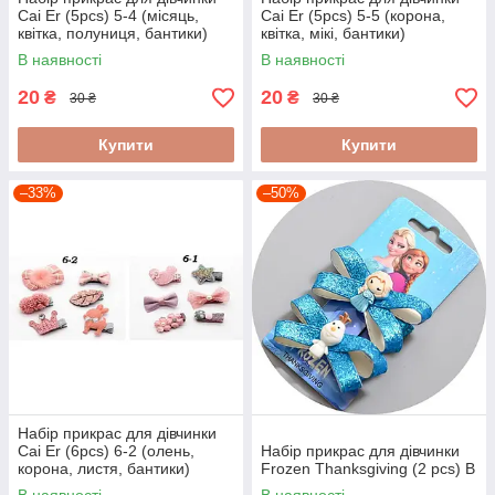
Cai Er (5pcs) 5-4 (місяць,
Cai Er (5pcs) 5-5 (корона,
квітка, полуниця, бантики)
квітка, мікі, бантики)
В наявності
В наявності
20
20
₴
₴
30 ₴
30 ₴
Купити
Купити
–33%
–50%
Набір прикрас для дівчинки
Cai Er (6pcs) 6-2 (олень,
Набір прикрас для дівчинки
корона, листя, бантики)
Frozen Thanksgiving (2 pcs) B