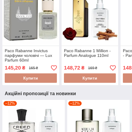
Paco Rabanne Invictus
Paco Rabanne 1 Million -
Paco
парфуми чоловічі — Lux
Parfum Analogue 110ml
- Pa
Parfum 60ml
145,20
148,72
148
₴
₴
165 ₴
169 ₴
Купити
Купити
Акційні пропозиції та новинки
–12%
–12%