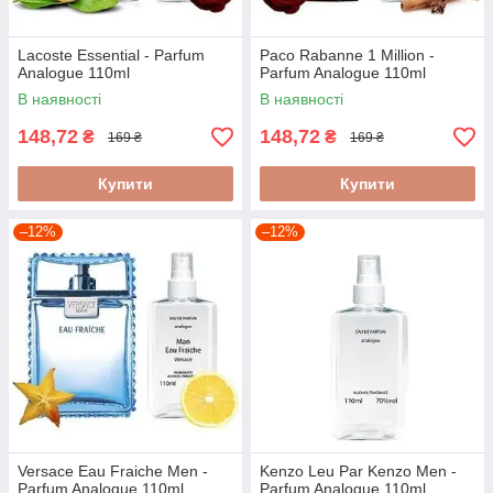
Lacoste Essential - Parfum
Paco Rabanne 1 Million -
Analogue 110ml
Parfum Analogue 110ml
В наявності
В наявності
148,72
148,72
₴
₴
169 ₴
169 ₴
Купити
Купити
–12%
–12%
Versace Eau Fraiche Men -
Kenzo Leu Par Kenzo Men -
Parfum Analogue 110ml
Parfum Analogue 110ml