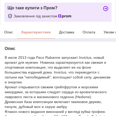
Що таке купити з Пром?
Замовлення під захистом
Опис
Характеристики
Доставка
Оплата
Умови 
Опис
В июле 2013 года Paco Rabanne запускает Invictus, новый
аромат для мужчин. Новинка характеризуется как свежая и
спортивная композиция, что выделяет ее на фоне
большинства изданий дома. Invictus, что переводится с
латыни как "непобедимый", воплощает собой силу, динамизм
и энергию.
Аромат открывается свежим грейпфрутом и морскими
аккордами, за которыми следует сердце из ароматического
лаврового листа и жасминового гедеона (Hedione).
Древесная база композиции включает гваяковое дерево,
пачули, дубовый мох и серую амбру.
Флакон нового видання виконаний у вигляді кубка-трофею.