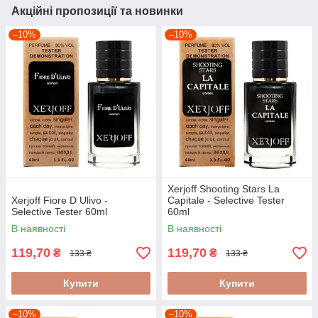
Акційні пропозиції та новинки
–10%
–10%
Xerjoff Shooting Stars La
Xerjoff Fiore D Ulivo -
Capitale - Selective Tester
Selective Tester 60ml
60ml
В наявності
В наявності
119,70
119,70
₴
₴
133 ₴
133 ₴
Купити
Купити
–10%
–10%