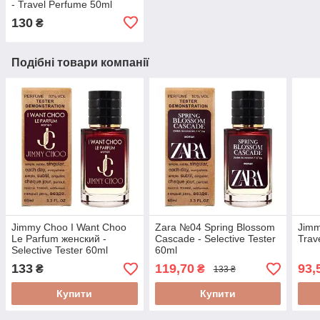
- Travel Perfume 50ml
130
₴
Подібні товари компанії
Jimmy Choo I Want Choo
Zara №04 Spring Blossom
Jimm
Le Parfum женский -
Cascade - Selective Tester
Trav
Selective Tester 60ml
60ml
133
119,70
93,
₴
₴
133 ₴
Купити
Купити