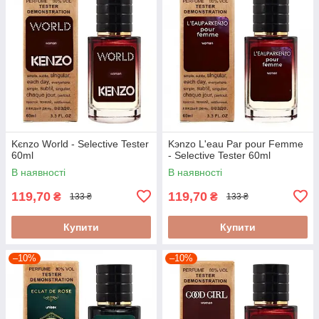
Kєnzo World - Selective Tester
Kэnzo L'eau Par pour Femme
60ml
- Selective Tester 60ml
В наявності
В наявності
119,70
119,70
₴
₴
133 ₴
133 ₴
Купити
Купити
–10%
–10%