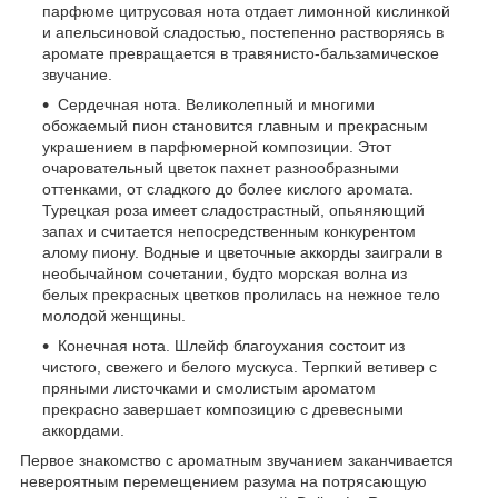
парфюме цитрусовая нота отдает лимонной кислинкой
и апельсиновой сладостью, постепенно растворяясь в
аромате превращается в травянисто-бальзамическое
звучание.
Сердечная нота. Великолепный и многими
обожаемый пион становится главным и прекрасным
украшением в парфюмерной композиции. Этот
очаровательный цветок пахнет разнообразными
оттенками, от сладкого до более кислого аромата.
Турецкая роза имеет сладострастный, опьяняющий
запах и считается непосредственным конкурентом
алому пиону. Водные и цветочные аккорды заиграли в
необычайном сочетании, будто морская волна из
белых прекрасных цветков пролилась на нежное тело
молодой женщины.
Конечная нота. Шлейф благоухания состоит из
чистого, свежего и белого мускуса. Терпкий ветивер с
пряными листочками и смолистым ароматом
прекрасно завершает композицию с древесными
аккордами.
Первое знакомство с ароматным звучанием заканчивается
невероятным перемещением разума на потрясающую