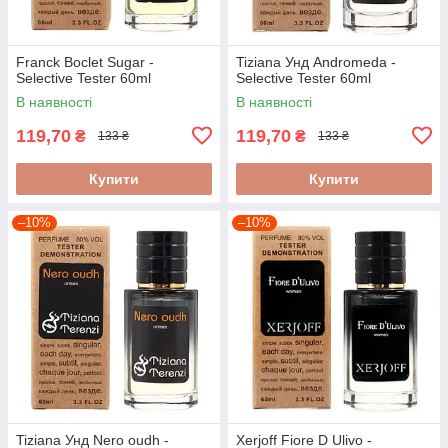
Franck Boclet Sugar -
Tiziana Унд Andromeda -
Selective Tester 60ml
Selective Tester 60ml
В наявності
В наявності
119,70
119,70
₴
₴
133 ₴
133 ₴
Купити
Купити
–10%
–10%
Tiziana Унд Nero oudh -
Xerjoff Fiore D Ulivo -