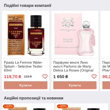
Подібні товари компанії
Pрada La Femme Water
Парфуми жіночі Люкс
Парф
Splash - Selective Tester
якості Parfums de Marly
de M
60ml
Delina La Rosee (Original
Pher
Quality) edp 75ml
119,70
1 650
99,
₴
₴
133 ₴
Купити
Купити
Акційні пропозиції та новинки
–10%
–10%