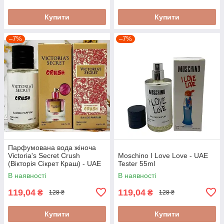
Купити
Купити
–7%
–7%
Парфумована вода жіноча
Victoria's Secret Crush
Moschino I Love Love - UAE
(Вікторія Сікрет Краш) - UAE
Tester 55ml
Tester 55ml
В наявності
В наявності
119,04
119,04
₴
₴
128 ₴
128 ₴
Купити
Купити