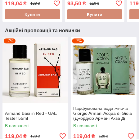
Travel Perfume 68ml
119,04
93,50
119
₴
₴
128 ₴
110 ₴
Купити
Купити
Акційні пропозиції та новинки
–7%
–7%
Парфумована вода жіноча
Armand Basi in Red - UAE
Giorgio Armani Acqua di Gioia
Tester 55ml
(Джорджіо Армані Аква Ді
Джоя) - UAE Tester 55ml
В наявності
В наявності
119,04
119,04
₴
₴
128 ₴
128 ₴