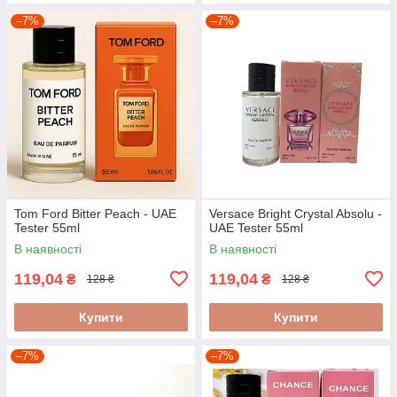
–7%
–7%
Tom Ford Bitter Peach - UAE
Versace Bright Crystal Absolu -
Tester 55ml
UAE Tester 55ml
В наявності
В наявності
119,04
119,04
₴
₴
128 ₴
128 ₴
Купити
Купити
–7%
–7%