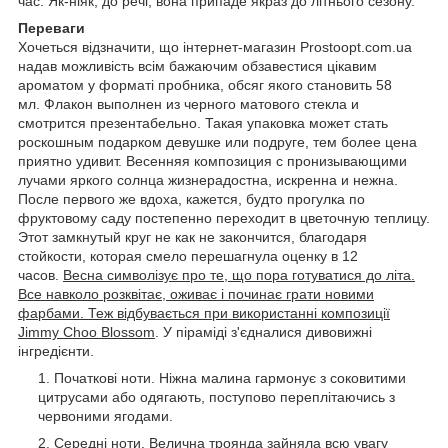
час. Як-ніяк, до речі, вона припаде якраз до літнього сезону.
Переваги
Хочеться відзначити, що інтернет-магазин Prostoopt.com.ua
надав можливість всім бажаючим обзавестися цікавим
ароматом у форматі пробника, обсяг якого становить 58
мл.
Флакон выполнен из черного матового стекла и
смотрится презентабельно. Такая упаковка может стать
роскошным подарком девушке или подруге, тем более цена
приятно удивит. Весенняя композиция с пронизывающими
лучами яркого солнца жизнерадостна, искренна и нежна.
После первого же вдоха, кажется, будто прогулка по
фруктовому саду постепенно переходит в цветочную теплицу.
Этот замкнутый круг не как не закончится, благодаря
стойкости, которая смело перешагнула оценку в 12
часов.
Весна символізує про те, що пора готуватися до літа.
Все навколо розквітає, оживає і починає грати новими
фарбами. Теж відбувається при використанні композиції
Jimmy Choo Blossom
. У піраміді з'єдналися дивовижні
інгредієнти.
Початкові ноти. Ніжна малина гармонує з соковитими
цитрусами або одягають, поступово переплітаючись з
червоними ягодами.
Середні ноти. Велична троянда зайняла всю увагу