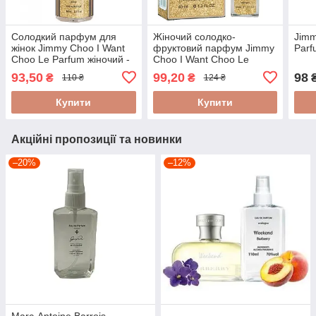
Солодкий парфум для
Жіночий солодко-
Jimm
жінок Jimmy Choo I Want
фруктовий парфум Jimmy
Parf
Choo Le Parfum жіночий -
Choo I Want Choo Le
Travel Perfume 68ml
Parfum - Pheromone
93,50
99,20
98
₴
₴
110 ₴
124 ₴
Parfum 40ml
Купити
Купити
Акційні пропозиції та новинки
–20%
–12%
Marc-Antoine Barrois