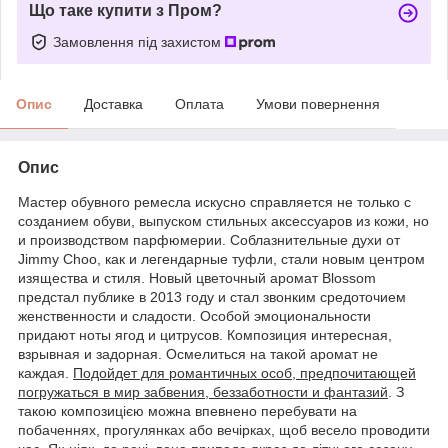
Що таке купити з Пром?
Замовлення під захистом
Опис
Доставка
Оплата
Умови повернення
Опис
Мастер обувного ремесла искусно справляется не только с
созданием обуви, выпуском стильных аксессуаров из кожи, но
и производством парфюмерии.
Соблазнительные духи от
Jimmy Choo, как и легендарные туфли, стали новым центром
изящества и стиля.
Новый цветочный аромат Blossom
предстал публике в 2013 году и стал звонким средоточием
женственности и сладости. Особой эмоциональности
придают ноты ягод и цитрусов. Композиция интересная,
взрывная и задорная. Осмелиться на такой аромат не
каждая.
Подойдет для романтичных особ, предпочитающей
погружаться в мир забвения, беззаботности и фантазий
. З
такою композицією можна впевнено перебувати на
побаченнях, прогулянках або вечірках, щоб весело проводити