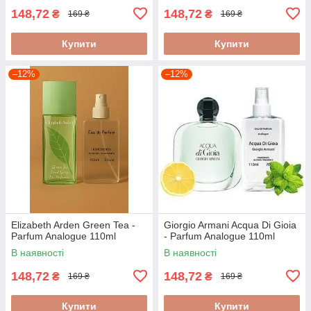
148,72
148,72
₴
₴
169 ₴
169 ₴
Купити
Купити
–12%
–12%
Elizabeth Arden Green Tea -
Giorgio Armani Acqua Di Gioia
Parfum Analogue 110ml
- Parfum Analogue 110ml
В наявності
В наявності
148,72
148,72
₴
₴
169 ₴
169 ₴
Купити
Купити