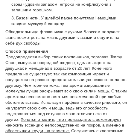
своїм чудовим запахом, нітрохи не конфліктуючи з
запашним горошком.
Базові ноти. У шлейфі пахне почуттями і емоціями,
завдяки мускусу й сандалу.
Обладательница флакончика с духами Блоссом получает
шанс посмотреть на жизнь другими глазами и ощутить на
себе дух свободы.
Способ применения
Предопределяя выбор своих поклонников, торговая Jimmy
Choo, выпуская очередной шедевр, сделал акцент на
девушках и женщинах в возрасте от 20 лет.
Конечного
предела не существует, так как композиция играет и
ощущается на разных представительницах нежного пола по-
другому. Чем горячее кожа, тем ароматизированные
молекулы лучше раскрывают всю свою силу и мощь. С таким
ароматом невозможно остаться незамеченной при любых
обстоятельствах. Используя парфюм в качестве рядового, он
не утратит свою силу и мощь, ведь его способность
подстраиваться под ситуацию явно отличает его от
других.
Хочется отметить, что производитель рекомендует
наносить эссенцию непосредственно на покров, а именно в
область шеи, груди, на запястье.
Соединяясь с хлопковыми