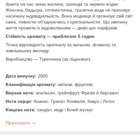
букета на нас чекає малина, троянда та червоні ягідки.
Жіночна, бадьора, оптимістична, туалетна вода не приховує
насичену індивідуальність. Вона модниця й організує свій світ
сама, повністю об'єднуючись з оригінальністю. Що хвилину
життя прожити із задоволенням — девіз цих парфумів.
Стійкість аромату — приблизно 5 годин
Точна відповідність оригіналу за запахом, флакону та
зовнішньому вигляду.
Виробництво — Туреччина (за ліцензією)
Дата випуску:
2005
Класифікація аромату:
квіткові, фруктові,
Верхня нота:
апельсин, грейпфрут, Фрезія й бергамот
Нота серця:
Ананас, Гранат, Конвалія, Кавун і Лотос
Кінцева нота:
сандал, кедр і Білий мускус
Приховати