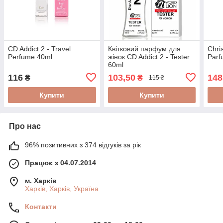
CD Addict 2 - Travel
Квітковий парфум для
Chris
Perfume 40ml
жінок CD Addict 2 - Tester
Parf
60ml
116
103,50
148
₴
₴
115 ₴
Купити
Купити
Про нас
96% позитивних з 374 відгуків за рік
Працює з 04.07.2014
м. Харків
Харків, Харків, Україна
Контакти