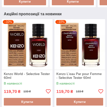
Купити
Купити
Акційні пропозиції та новинки
–10%
–10%
Kєnzo World - Selective Tester
Kэnzo L'eau Par pour Femme
60ml
- Selective Tester 60ml
В наявності
В наявності
119,70
119,70
₴
₴
133 ₴
133 ₴
Купити
Купити