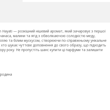
on Hayati — розкішний нішевий аромат, який зачаровує з першої
нанаса, малини та ягід з обволікаючою солодкістю меду,
ніллю та білим мускусом, створюючи по-справжньому унікальне
х, хто шукає чуттєве доповнення до свого образу, що підходить
 пору року. Не пропустіть шанс купити ці парфуми та залишити
ородина