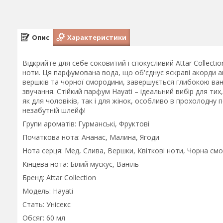
Опис
Характеристики
Відкрийте для себе соковитий і спокусливий Attar Collecti
ноти. Ця парфумована вода, що об'єднує яскраві акорди а
вершків та чорної смородини, завершується глибокою ва
звучання. Стійкий парфум Hayati – ідеальний вибір для ти
як для чоловіків, так і для жінок, особливо в прохолодну
незабутній шлейф!
Групи ароматів: Гурманські, Фруктові
Початкова нота: Ананас, Малина, Ягоди
Нота серця: Мед, Слива, Вершки, Квіткові ноти, Чорна см
Кінцева нота: Білий мускус, Ваніль
Бренд: Attar Collection
Модель: Hayati
Стать: Унісекс
Обсяг: 60 мл