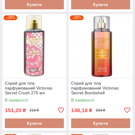
Купити
Купити
–28%
–28%
Спрей для тіла
Спрей для тіла
парфумований Victorias
парфумований Victorias
Secret Crush 275 мл
Secret Bombshell
Sundrenched 275ml
В наявності
В наявності
151,20
146,16
₴
₴
210 ₴
203 ₴
Купити
Купити