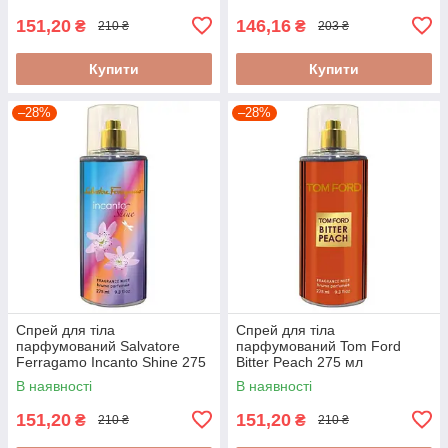
151,20
146,16
₴
₴
210 ₴
203 ₴
Купити
Купити
–28%
–28%
Спрей для тіла
Спрей для тіла
парфумований Salvatore
парфумований Tom Ford
Ferragamo Incanto Shine 275
Bitter Peach 275 мл
мл
В наявності
В наявності
151,20
151,20
₴
₴
210 ₴
210 ₴