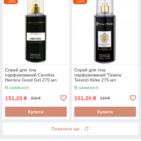
–28%
–28%
Спрей для тіла
Спрей для тіла
парфумований Carolina
парфумований Tiziana
Herrera Good Girl 275 мл
Terenzi Kirke 275 мл
В наявності
В наявності
151,20
151,20
₴
₴
210 ₴
210 ₴
Купити
Купити
Показати ще