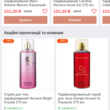
парфумований Marc-
парфумований Carolina
парф
Antoine Barrois Ganymede
Herrera Good Girl 275 мл
Coll
275мл
275 
151,20
151,20
151
₴
₴
210 ₴
210 ₴
Купити
Купити
Акційні пропозиції та новинки
–28%
–28%
Спрей для тіла
Парфюмированный спрей
парфумований Versace Bright
для тела Giorgio Armani Si
Crystal 275 мл
Passione 275 мл
В наявності
В наявності