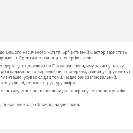
 до Вашого насиченого життя, Spf-активний фактор захистить
роменів. Ефективно відновить енергію шкіри.
ідермісу, створюючи на її поверхні невидиму захисну плівку,
 розгладжуючи та вирівнюючи її поверхню, підвищує пружність і
ігментацію, усуває сліди втоми. Надає ранозагоювальний,
ікову дію, відновлює структуру шкіри.
 еластину, має протизапальну дію, покращує мікроциркуляцію
, покращує колір обличчя, надає сяйва.