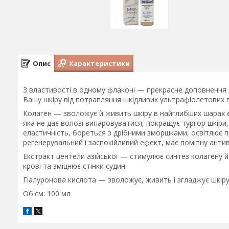
Опис
Характеристики
3 властивості в одному флаконі — прекрасне доповнення
Вашу шкіру від потрапляння шкідливих ультрафіолетових п
Колаген — зволожує й живить шкіру в найглибших шарах еп
яка не дає волозі випаровуватися, покращує тургор шкіри,
еластичність, бореться з дрібними зморшками, освітлює п
регенерувальний і заспокійливий ефект, має помітну антив
Екстракт центели азійської — стимулює синтез колагену й
крові та зміцнює стінки судин.
Гіалуронова кислота — зволожує, живить і згладжує шкіру
Об'єм: 100 мл