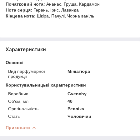
Початковий нота:
Ананас, Груша, Кардамон
Нота серця:
Герань, Ірис, Лаванда
Кінцева нота:
Шкіра, Пачулі, Чорна ваніль
Характеристики
Основні
Вид парфумерної
Мініатюра
продукції
Користувальницькі характеристики
Виробник
Gvenchy
Об'єм, мл
40
Оригінальність
Репліка
Стать
Чоловічий
Приховати