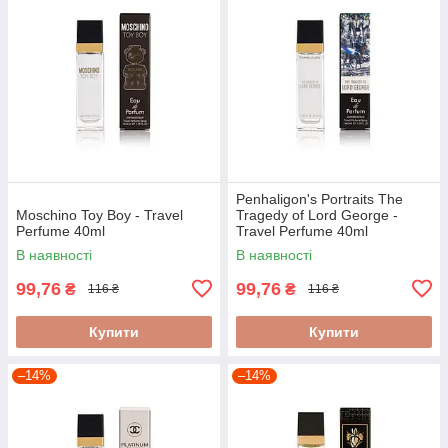
Penhaligon's Portraits The
Moschino Toy Boy - Travel
Tragedy of Lord George -
Perfume 40ml
Travel Perfume 40ml
В наявності
В наявності
99,76
99,76
₴
₴
116 ₴
116 ₴
Купити
Купити
–14%
–14%