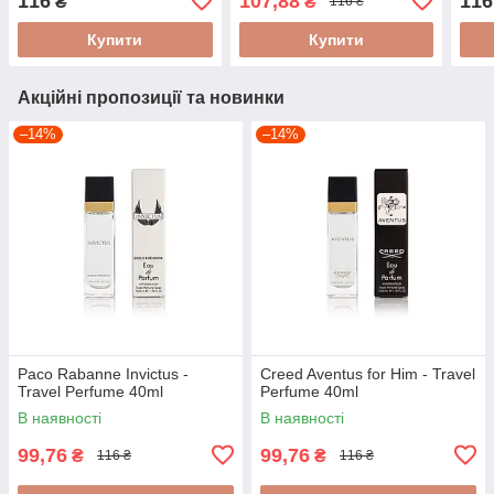
116
107,88
116
₴
₴
116 ₴
Купити
Купити
Акційні пропозиції та новинки
–14%
–14%
Paco Rabanne Invictus -
Creed Aventus for Him - Travel
Travel Perfume 40ml
Perfume 40ml
В наявності
В наявності
99,76
99,76
₴
₴
116 ₴
116 ₴