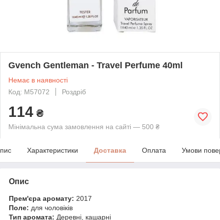
Gvench Gentleman - Travel Perfume 40ml
Немає в наявності
Код: M57072
Роздріб
114
₴
Мінімальна сума замовлення на сайті — 500 ₴
пис
Характеристики
Доставка
Оплата
Умови пове
Опис
Прем'єра аромату:
2017
Поле:
для чоловіків
Тип аромата:
Деревні, кашарні