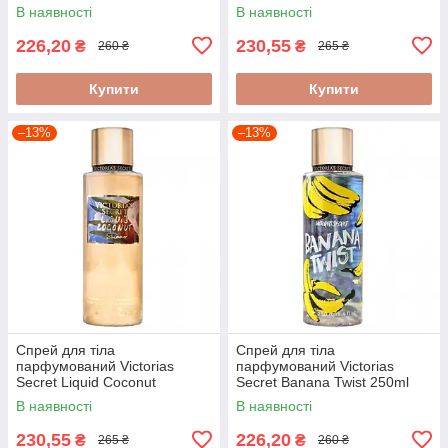
Shimmer 250 мл
В наявності
В наявності
226,20
230,55
₴
₴
260 ₴
265 ₴
Купити
Купити
–13%
–13%
Спрей для тіла
Спрей для тіла
парфумований Victorias
парфумований Victorias
Secret Liquid Coconut
Secret Banana Twist 250ml
Shimmer 250 мл
В наявності
В наявності
230,55
226,20
₴
₴
265 ₴
260 ₴