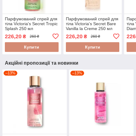
Парфумований спрей для
Парфумований спрей для
Пар
тіла Victoria's Secret Tropic
тіла Victoria's Secret Bare
тіла 
Splash 250 мл
Vanilla la Creme 250 мл
Diam
226,20
226,20
226
₴
₴
260 ₴
260 ₴
Купити
Купити
Акційні пропозиції та новинки
–13%
–13%