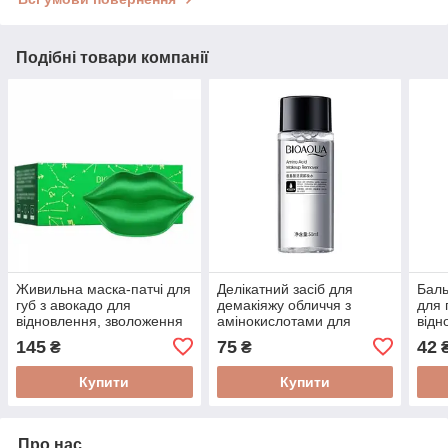
Подібні товари компанії
Живильна маска-патчі для
Делікатний засіб для
Баль
губ з авокадо для
демакіяжу обличчя з
для 
відновлення, зволоження
амінокислотами для
відн
та пружності Bioaqua 20
зволоження та
розг
145
75
42
₴
₴
штук 60 г
омолодження шкіри
BIOAQUA 50 мл
Купити
Купити
Про нас