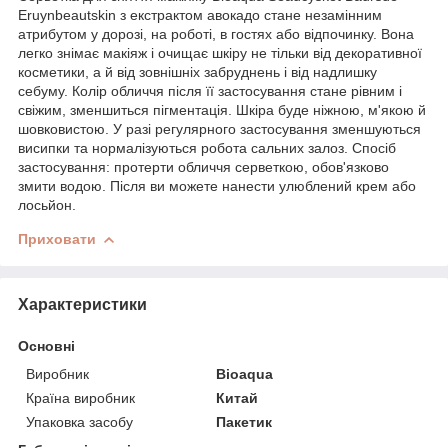
Eruynbeautskin з екстрактом авокадо стане незамінним
атрибутом у дорозі, на роботі, в гостях або відпочинку. Вона
легко знімає макіяж і очищає шкіру не тільки від декоративної
косметики, а й від зовнішніх забруднень і від надлишку
себуму. Колір обличчя після її застосування стане рівним і
свіжим, зменшиться пігментація. Шкіра буде ніжною, м'якою й
шовковистою. У разі регулярного застосування зменшуються
висипки та нормалізуються робота сальних залоз. Спосіб
застосування: протерти обличчя серветкою, обов'язково
змити водою. Після ви можете нанести улюблений крем або
лосьйон.
Приховати
Характеристики
Основні
Виробник
Bioaqua
Країна виробник
Китай
Упаковка засобу
Пакетик