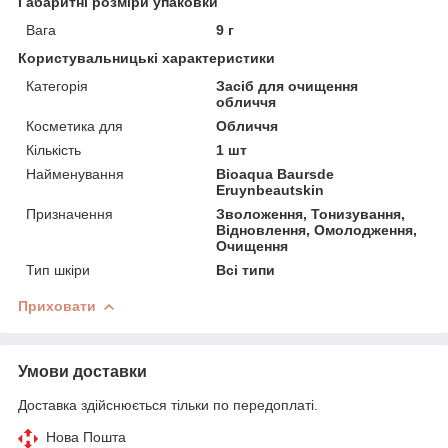
Габаритні розміри упаковки
Вага
9 г
Користувальницькі характеристики
Категорія
Засіб для очищення
обличчя
Косметика для
Обличчя
Кількість
1 шт
Найменування
Bioaqua Baursde
Eruynbeautskin
Призначення
Зволоження, Тонизування,
Відновлення, Омолодження,
Очищення
Тип шкіри
Всі типи
Приховати
Умови доставки
Доставка здійснюється тільки по передоплаті.
Нова Пошта