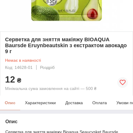
Серветка для зняття макіяжу BIOAQUA
Baursde Eruynbeautskin з екстрактом авокадо
9 г
Немає в наявності
Код: 14628-01
Роздріб
12
₴
Мінімальна сума замовлення на сайті — 500 ₴
Опис
Характеристики
Доставка
Оплата
Умови п
Опис
Серветка для зняття макіяжу Bioaqua Seaucysket Baursde