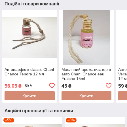
Подібні товари компанії
Автопарфюм classic Chanl
Масляний ароматизатор в
Авто
Chance Tendre 12 мл
авто Chanl Chance eau
Vers
Fraiche 15ml
12 м
56,05
45
59
₴
₴
59 ₴
Купити
Купити
Акційні пропозиції та новинки
–5%
–5%