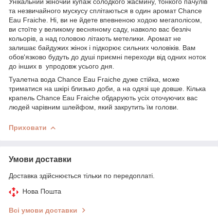
Унікальний жіночий купаж солодкого жасмину, тонкого пачулів
та незвичайного мускусу сплітаються в один аромат Chance
Eau Fraiche. Ні, ви не йдете впевненою ходою мегаполісом,
ви стоїте у великому весняному саду, навколо вас безліч
кольорів, а над головою літають метелики. Аромат не
залишає байдужих жінок і підкорює сильних чоловіків. Вам
обов'язково будуть до душі приємні переходи від одних ноток
до інших в упродовж усього дня.
Туалетна вода Chance Eau Fraiche дуже стійка, може
триматися на шкірі близько доби, а на одязі ще довше. Кілька
крапель Chance Eau Fraiche обдарують усіх оточуючих вас
людей чарівним шлейфом, який закрутить їм голови.
Приховати
Умови доставки
Доставка здійснюється тільки по передоплаті.
Нова Пошта
Всі умови доставки