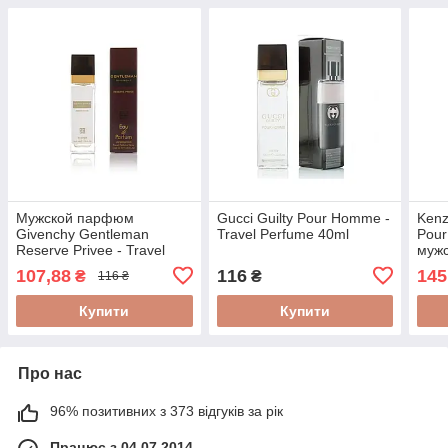
Мужской парфюм
Gucci Guilty Pour Homme -
Kenz
Givenchy Gentleman
Travel Perfume 40ml
Pou
Reserve Privee - Travel
мужс
Perfume 40ml
107,88
116
145
₴
₴
116 ₴
Купити
Купити
Про нас
96% позитивних з 373 відгуків за рік
Працює з 04.07.2014