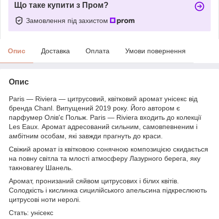
Що таке купити з Пром?
Замовлення під захистом
Опис
Доставка
Оплата
Умови повернення
Опис
Paris — Riviera — цитрусовий, квітковий аромат унісекс від
бренда Chanl. Випущений 2019 року. Його автором є
парфумер Олів'є Польж. Paris — Riviera входить до колекції
Les Eaux. Аромат адресований сильним, самовпевненим і
амбітним особам, які завжди прагнуть до краси.
Свіжий аромат із квітковою сонячною композицією скидається
на повну світла та млості атмосферу Лазурного берега, яку
такноваrey Шанель.
Аромат, пронизаний сяйвом цитрусових і білих квітів.
Солодкість і кислинка сицилійського апельсина підкреслюють
цитрусові ноти неролі.
Стать: унісекс