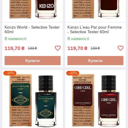
Kєnzo World - Selective Tester
Kэnzo L'eau Par pour Femme
60ml
- Selective Tester 60ml
В наявності
В наявності
119,70
119,70
₴
₴
133 ₴
133 ₴
Купити
Купити
–10%
–10%