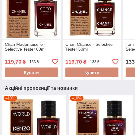
Chan Mademoiselle -
Chan Chance - Selective
Tom 
Selective Tester 60ml
Tester 60ml
Sele
119,70
119,70
133
₴
₴
133 ₴
133 ₴
Купити
Купити
Акційні пропозиції та новинки
–10%
–10%