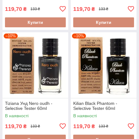
119,70
119,70
₴
₴
133 ₴
133 ₴
Купити
Купити
–10%
–10%
Tiziana Унд Nero oudh -
Kilian Black Phantom -
Selective Tester 60ml
Selective Tester 60ml
В наявності
В наявності
119,70
119,70
₴
₴
133 ₴
133 ₴