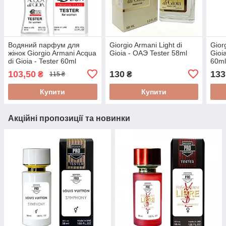
Водяний парфум для
Giorgio Armani Light di
Gior
жінок Giorgio Armani Acqua
Gioia - ОАЭ Tester 58ml
Gioia
di Gioia - Tester 60ml
60m
103,50
130
133
₴
₴
115 ₴
Купити
Купити
Акційні пропозиції та новинки