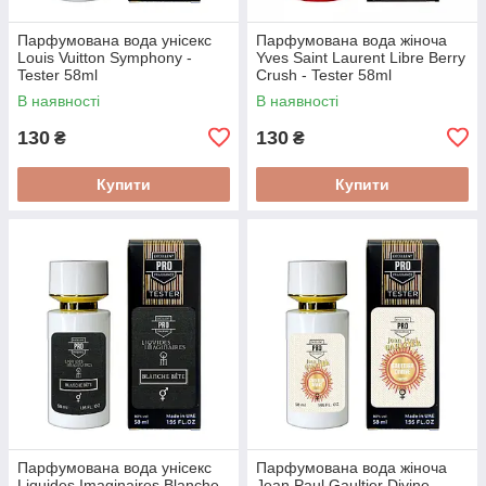
Парфумована вода унісекс
Парфумована вода жіноча
Louis Vuitton Symphony -
Yves Saint Laurent Libre Berry
Tester 58ml
Crush - Tester 58ml
В наявності
В наявності
130
130
₴
₴
Купити
Купити
Парфумована вода унісекс
Парфумована вода жіноча
Liquides Imaginaires Blanche
Jean Paul Gaultier Divine