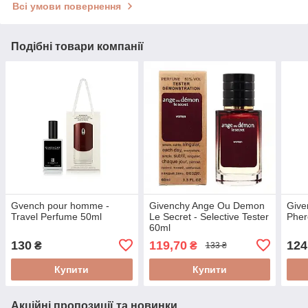
Всі умови повернення
Подібні товари компанії
Gvench pour homme -
Givenchy Ange Ou Demon
Give
Travel Perfume 50ml
Le Secret - Selective Tester
Pher
60ml
130
119,70
124
₴
₴
133 ₴
Купити
Купити
Акційні пропозиції та новинки