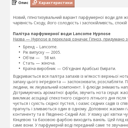
Опис
Характеристики
Новий, гіпнотизувальний варіант парфумерної води для жі
чарівність Сходу, його солодкість і заспокійливість, спокій 
Палітра парфумерної води Lancome Hypnose
Назва — Hypnose в перекладі означає Гіпноз, придумано з
Бренд – Lancome.
Рік випуску — 2005.
Об'єм — 58 мл.
Стать — жіноча.
Країна-виробник — Об'єднані Арабські Емірати.
Відкривається вся палітра запахів із м'якості верхньої но
запаху цього інгредієнта — заспокоювати, розслабляти. П
людини, як лікувальний компонент. Її флюїди знімають на
Дотримуючись ароматної фарби, звучить нота серця: жас
викликає асоціації спекотного східного літнього дня після
чується і сухість східної пустелі, і оазис східних садів із 
прагнуть і зливаються один в одному. Доповнює жасмин г
континенту та в Південно-Східній Азії. У язику цієї квітки 
Кінцевою та базовою фарбою виходить ваніль. Цей плід кві
саме вони. У парфумерній воді переданий саме те звучанн