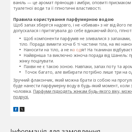
ваніль — це аромат прянощів і амбри, оповиті присмаком л
туалетної води та її гіпнотичні властивості.
Правила користування парфумерною водою
Щоб запах зберігся надовго, і не «збивав» з ніг від його 
допускалася і притягувала до себе вдихаючий його, гіпно
Щоб компоненти парфумів не зливалися з запахами, 
тіло. Порада: вимити хоча б ті частини тіла, на які нан
Наносити на тіло, а не н
а од
яг! На тканинах відбува
Найвірніша та виключно жіноча порада від Шанель: п
жінку поцілувати.
Пахви не є такою зоною. Навпаки, запах поту та аро
Точок багато, але вибирати потрібно лише три на оди
Зручний флакончик, який можна брати із собою на прогуля
буде нанести парфумерну воду в будь-який момент, коли 
чоловіка.
Парфуми підходять жінкам будь-якого віку, мож
подрузі.
Інформація для замовлення