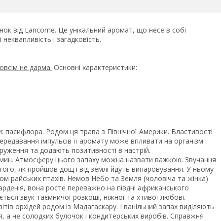
нок від Lancome.
Це унікальний аромат, що несе в собі
і неквапливість і загадковість.
овсім не дарма.
Основні характеристики:
ти: пасифлора. Родом ця трава з Північної Америки. Властивості
ередавання імпульсів її аромату може впливати на організм
пруження та додають позитивності в настрій.
мин. Атмосферу цього запаху можна назвати важкою. Звучання
 того, як пройшов дощ і від землі йдуть випаровування. У ньому
співом райських птахів. Немов Небо та Земля (чоловіча та жінка)
арденія, вона росте переважно на півдні африканського
чується звук таємничої розкоші, ніжної та хтивої любові.
тів орхідей родом із Мадагаскару. І ванільний запах виділяють
я, а не солодких булочок і кондитерських виробів. Справжня