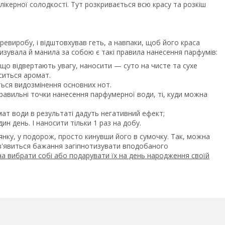
ікерної солодкості. Тут розкривається всю красу та розкіш
перевиробу, і відштовхував геть, а навпаки, щоб його краса
тизувала й манила за собою є такі правила нанесення парфумів:
що відвертають увагу, наносити — суто на чисте та сухе
оситься аромат.
ється видозмінення основних нот.
равильні точки нанесення парфумерної води, ті, куди можна
мат води в результаті дадуть негативний ефект;
н день. І наносити тільки 1 раз на добу.
нку, у подорож, просто кинувши його в сумочку.
Так, можна
з'явиться бажання загіпнотизувати вподобаного
на вибрати собі або подарувати їх на день народження своїй