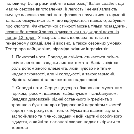
половинку. Всі ці риси відбиті в композиції Italian Leather, що
має унісексове виготовлення. Її легкість і ненав'язливість
змушує власника заповітного флакона почуватися в гармонії
та насолоджуватися всім, що відбувається навколо, забувши
про клопоти.
Фантастичної стійкості можна тільки позаздрити,
позаяк бентежний запах відчувається на джерелі пахощів
понад 12 годин
. Універсальність шедевра не тільки в
гендерному складі, але й вікових, а також сезонних умовах.
Тепер про найцікавіше, піраміда вхідних інгредієнтів:
Початкові ноти. Природна свіжість стикається пліч-о-
пліч із легкістю, завдяки листям томата. Ваніль відіграє
роль допоміжного елемента, який чудово не тільки
надає яскравості, але й солодкості, а також гармонії.
Відтінка м'якості та шляхетності надає шкірі.
Середні ноти. Серце щедевра обдароване мускатним
горіхом, ірисом, шавлією, лабданумом і гальбанумом.
Завдяки дивовижній рідині останнього інгредієнта з
трояндою букет щедро обдарований переліком якостей,
серед яких розкутість і тепло. Мускатна шавлія звучить
заспокійливо та п'янко, задаючи всій картині особливого
відчуття, а чайні та тютюнові акорди надають гіркоти та
терпкості.