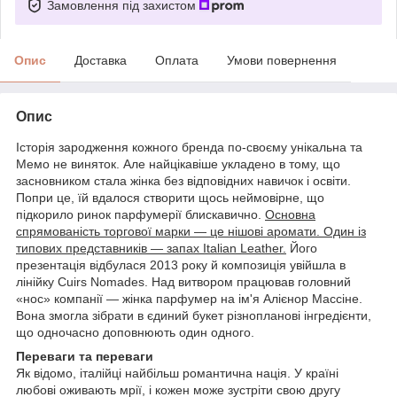
Замовлення під захистом
Опис
Доставка
Оплата
Умови повернення
Опис
Історія зародження кожного бренда по-своєму унікальна та
Мемо не виняток
. Але найцікавіше укладено в тому, що
засновником стала жінка без відповідних навичок і освіти.
Попри це, їй вдалося створити щось неймовірне, що
підкорило ринок парфумерії блискавично.
Основна
спрямованість торгової марки — це нішові аромати. Один із
типових представників — запах Italian Leather.
Його
презентація відбулася 2013 року й композиція увійшла в
лінійку Cuirs Nomades.
Над витвором працював головний
«нос» компанії — жінка парфумер на ім'я Алієнор Массіне.
Вона змогла зібрати в єдиний букет різнопланові інгредієнти,
що одночасно доповнюють один одного.
Переваги та переваги
Як відомо, італійці найбільш романтична нація. У країні
любові оживають мрії, і кожен може зустріти свою другу