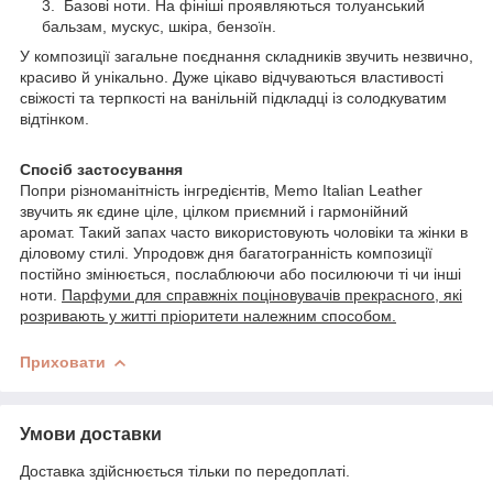
Базові ноти. На фініші проявляються толуанський
бальзам, мускус, шкіра, бензоїн.
У композиції загальне поєднання складників звучить незвично,
красиво й унікально. Дуже цікаво відчуваються властивості
свіжості та терпкості на ванільній підкладці із солодкуватим
відтінком.
Спосіб застосування
Попри різноманітність інгредієнтів, Memo Italian Leather
звучить як єдине ціле, цілком приємний і гармонійний
аромат.
Такий запах часто використовують чоловіки та жінки в
діловому стилі. Упродовж дня багатогранність композиції
постійно змінюється, послаблюючи або посилюючи ті чи інші
ноти.
Парфуми для справжніх поціновувачів прекрасного, які
розривають у житті пріоритети належним способом.
Приховати
Умови доставки
Доставка здійснюється тільки по передоплаті.