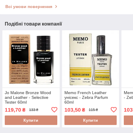
Всі умови повернення
Подібні товари компанії
Jo Malone Bronze Wood
Memo French Leather
Memo
and Leather - Selective
унісекс - Zebra Parfum
- Ze
Tester 60ml
60ml
119,70
103,50
103
₴
₴
133 ₴
115 ₴
Купити
Купити