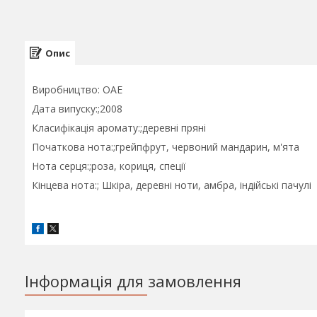
Опис
Виробництво: ОАЕ
Дата випуску:;2008
Класифікація аромату:;деревні пряні
Початкова нота:;грейпфрут, червоний мандарин, м'ята
Нота серця:;роза, кориця, спеції
Кінцева нота:; Шкіра, деревні ноти, амбра, індійські пачулі
Інформація для замовлення