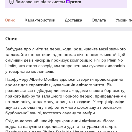
Замовлення під захистом
Опис
Характеристики
Доставка
Оплата
Умови п
Опис
Забудьте про ліміти та перешкоди, розширюйте межі звичного
та ламайте стереотипи, адже немає нічого неможливого! Цей
сміливий девіз наскрізь пронизує композицію Philipp Plein No
Limits, яка стала своєрідним запрошенням сучасних чоловіків
у товариство мілленіалів.
Парфумеру Alberto Morillas вдалося створити провокаційний
аромат для справжніх цінувальників елітного життя. Він
розкривається підбадьорливими акордами свіжого бергамоту,
пряного імбиру та запашного чорного перцю, приправленими
нотами анісу, кардамону, кориці та гвоздики. У серці піраміди
звучать солодкі тягучі ефіри темного шоколаду з присмаком
бурбонської ванілі, чуттєвого ладану та амбри.
Східно-деревний шлейф прикрашений відтінками білого
кедра та пачулів із переливами уда та натуральної шкіри.
Парфумерна вода Philipp Plein No Limits закликає жити на