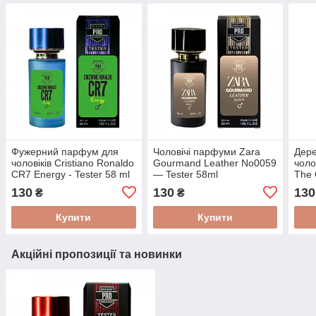
Фужерний парфум для
Чоловічі парфуми Zara
Дер
чоловіків Cristiano Ronaldo
Gourmand Leather No0059
чоло
CR7 Energy - Tester 58 ml
— Tester 58ml
The 
130
130
130
₴
₴
Купити
Купити
Акційні пропозиції та новинки