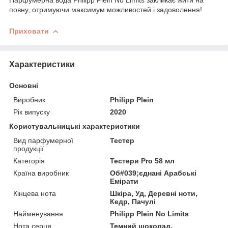
повну, отримуючи максимум можливостей і задоволення!
Приховати
Характеристики
Основні
Виробник
Philipp Plein
Рік випуску
2020
Користувальницькі характеристики
Вид парфумерної
Тестер
продукції
Категорія
Тестери Pro 58 мл
Країна виробник
Об#039;єднані Арабські
Емірати
Кінцева нота
Шкіра, Уд, Деревні ноти,
Кедр, Пачулі
Найменування
Philipp Plein No Limits
Нота серця
Темний шоколад,