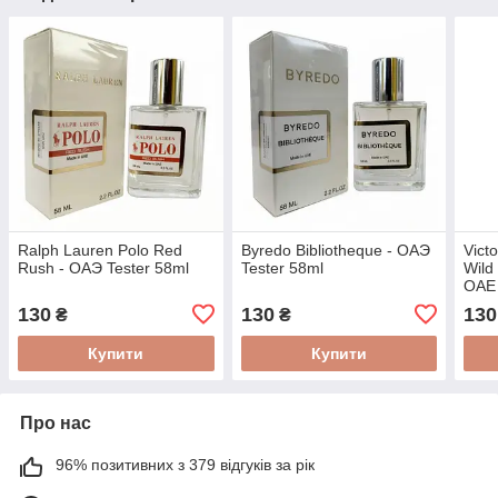
Ralph Lauren Polo Red
Byredo Bibliotheque - ОАЭ
Vict
Rush - ОАЭ Tester 58ml
Tester 58ml
Wild
ОАЕ 
130
130
130
₴
₴
Купити
Купити
Про нас
96% позитивних з 379 відгуків за рік