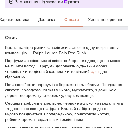
Замовлення під захистом
Характеристики
Доставка
Оплата
Умови повернення
Опис
Багата палітра різних запахів зливається в одну незрівнянну
композицію — Ralph Lauren Polo Red Rush.
Парфуми асоціюється зі свіжістю й прохолодою, що не може
не тішити влітку. Парфуми доповнять будь-який образ
чоловіка, чи то діловий костюм, чи то вільний
одяг
для
відпочинку.
Початкової ноти парфумів є бергамот і гальбанум. Поєднання
свіжості, солодкого, бальзамічного, мускатного, з домішкою
деревного аромату створює чудову композицію.
Серцем парфумів є апельсин, червоне яблуко, лаванда, м'ята
та доповнює все це шафран. Багатий набір інгредієнтів
чудово поєднується з попередньою, початковою нотою,
роблячи аромат виразнішим і освіжнішим.
Завершальним акордом є ананас, грейпфрут і мандарин.