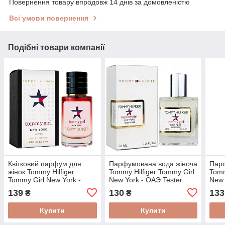
Повернення товару впродовж 14 днів за домовленістю
Всі умови повернення
Подібні товари компанії
Квітковий парфум для
Парфумована вода жіноча
Парф
жінок Tommy Hilfiger
Tommy Hilfiger Tommy Girl
Tomm
Tommy Girl New York -
New York - ОАЭ Tester
New 
Premium Tester 60 ml
58ml
60m
139
130
133
₴
₴
Купити
Купити