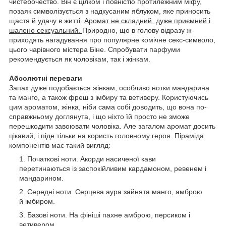
чистебочество. Він є цілком і повністю протилежним міфу,
позаяк символізується з надкусаним яблуком, яке приносить
щастя й удачу в житті.
Аромат не складний, дуже приємний і
шалено сексуальний.
Природно, що в голову відразу ж
приходять нагадування про популярне комічне секс-символо,
цього чарівного містера Біне. Спробувати парфуми
рекомендується як чоловікам, так і жінкам.
Абсолютні переваги
Запах дуже подобається жінкам, особливо нотки мандарина
та манго, а також фреш з імбиру та ветиверу. Користуючись
цим ароматом, жінка, ніби сама собі доводить, що вона по-
справжньому доглянута, і що ніхто їй просто не зможе
перешкодити завоювати чоловіка. Але
загалом аромат досить
цікавий, і піде тільки на користь головному героя.
Піраміда
компонентів має такий вигляд:
Початкові ноти. Акорди насиченої кави
перетинаються із заспокійливим кардамоном, ревенем і
мандарином.
Середні ноти. Серцева аура зайнята манго, амброю
й імбиром.
Базові ноти. На фініші пахне амброю, персиком і
ветивером.