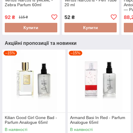
Zebra Parfum 60ml
20 ml
Anto
— Pa
92
52
88,
₴
₴
115 ₴
Купити
Купити
Акційні пропозиції та новинки
–15%
–15%
Kilian Good Girl Gone Bad -
Armand Basi In Red - Parfum
Parfum Analogue 65ml
Analogue 65ml
В наявності
В наявності