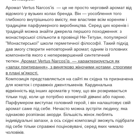
Аромат Vertus Narcos'is — це не просто черговий аромат від
відомого у вузьких колах бренда
. Він — уособлення того
глибокого внутрішнього вмісту, яке властиве всім кореням і
традиціям парфумерного виробництва. Серед цих коренів і
традицій можна знайти джерела першого походження: з
монастирської спільноти в провінції Не-Тетуан, популярної
"Монастирської" школи герметичної філософії. Такий підхід
дав змогу створити неповторний аромат, одним із головних
компонентів якого є неперевершений синтетичний
тютюн.
Аромат Vertus Narcos'is — характеризується як
«запах притирання», з винятково жіночими нотами, строгими
в плані м'якості.
Композиція представляється на сайті як східна та призначена
для кокеток і справжніх джентльменів. Кардинальна
відмінність від інших ароматів у тому, що він розкривається
тільки тоді, коли це потрібно конкретній дівчині або парню.
Парфумером виступає головний герой, і він налаштовує свій
аромат саме під себе. Нечасто можна зустріти людину, яка
однаково розпізнає акорди.
Більшість жінок люблять
індивідуальні запахи, а ось східні композиції зможуть підібрати
під себе тільки справжні поціновувачі, серед яких чимало
чоловіків.