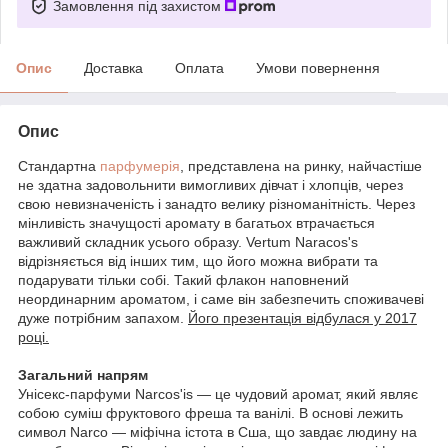
Замовлення під захистом
Опис
Доставка
Оплата
Умови повернення
Опис
Стандартна
парфумерія
, представлена на ринку, найчастіше
не здатна задовольнити вимогливих дівчат і хлопців, через
свою невизначеність і занадто велику різноманітність. Через
мінливість значущості аромату в багатьох втрачається
важливий складник усього образу.
Vertum Naracos's
відрізняється від інших тим, що його можна вибрати та
подарувати тільки собі.
Такий флакон наповнений
неординарним ароматом, і саме він забезпечить споживачеві
дуже потрібним запахом.
Його презентація відбулася у 2017
році.
Загальний напрям
Унісекс-парфуми Narcos'is — це чудовий аромат, який являє
собою суміш фруктового фреша та ванілі.
В основі лежить
символ Narco — міфічна істота в Сша, що завдає людину на