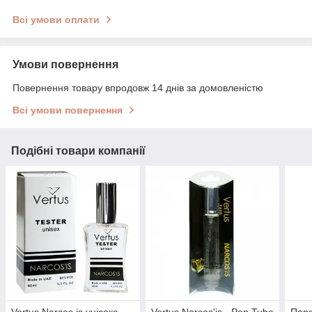
Всі умови оплати
Умови повернення
Повернення товару впродовж 14 днів за домовленістю
Всі умови повернення
Подібні товари компанії
Vertus Narcos is унісекс -
Vertus Narcos'is - Pen Tube
Парф