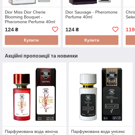
Dior Miss Dior Cherie
Dior Sauvage - Pheromone
Chris
Blooming Bouquet -
Perfume 40ml
Sele
Pheromone Perfume 40ml
124
124
119
₴
₴
Купити
Купити
Акційні пропозиції та новинки
Парфумована вода жіноча
Парфумована вода унісекс