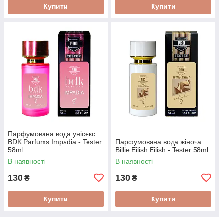
Купити
Купити
Парфумована вода унісекс
BDK Parfums Impadia - Tester
Парфумована вода жіноча
58ml
Billie Eilish Eilish - Tester 58ml
В наявності
В наявності
130
130
₴
₴
Купити
Купити