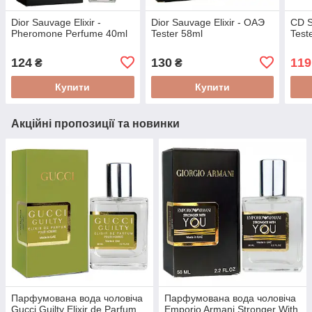
Dior Sauvage Elixir -
Dior Sauvage Elixir - ОАЭ
CD S
Pheromone Perfume 40ml
Tester 58ml
Test
124
130
119
₴
₴
Купити
Купити
Акційні пропозиції та новинки
Парфумована вода чоловіча
Парфумована вода чоловіча
Gucci Guilty Elixir de Parfum
Emporio Armani Stronger With