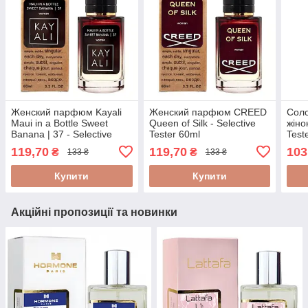
Женский парфюм Kayali
Женский парфюм CREED
Сол
Maui in a Bottle Sweet
Queen of Silk - Selective
жіно
Banana | 37 - Selective
Tester 60ml
Test
Tester 60ml
119,70
119,70
103
₴
₴
133 ₴
133 ₴
Купити
Купити
Акційні пропозиції та новинки