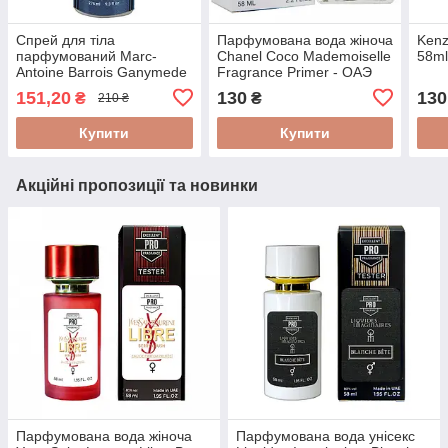
Спрей для тіла
Парфумована вода жіноча
Kenz
парфумований Marc-
Chanel Coco Mademoiselle
58m
Antoine Barrois Ganymede
Fragrance Primer - ОАЭ
275мл
Tester 58ml
151,20
130
130
₴
₴
210 ₴
Купити
Купити
Акційні пропозиції та новинки
Парфумована вода жіноча
Парфумована вода унісекс