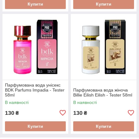
Купити
Купити
Парфумована вода унісекс
BDK Parfums Impadia - Tester
Парфумована вода жіноча
58ml
Billie Eilish Eilish - Tester 58ml
В наявності
В наявності
130
130
₴
₴
Купити
Купити