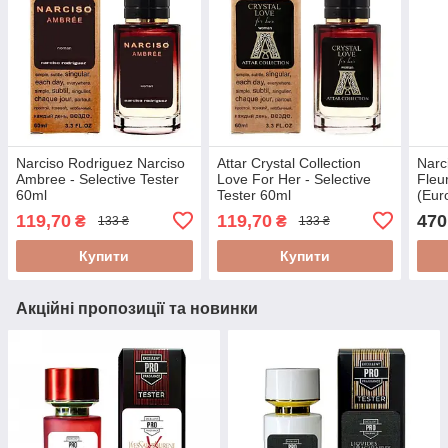
Narciso Rodriguez Narciso
Attar Crystal Collection
Narc
Ambree - Selective Tester
Love For Her - Selective
Fleu
60ml
Tester 60ml
(Eur
119,70
119,70
470
₴
₴
133 ₴
133 ₴
Купити
Купити
Акційні пропозиції та новинки