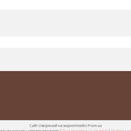
Сайт створений на маркетплейсі
Prom.ua
Mir-kosmetik інтернет-магазин оптових продажів |
Поскаржитися на контент
|
Політика к