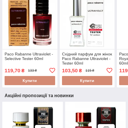
Paco Rabanne Ultraviolet -
Східний парфум для жінок
Paco
Selective Tester 60ml
Paco Rabanne Ultraviolet -
Roya
Tester 60ml
60m
119,70
103,50
119
₴
₴
133 ₴
115 ₴
Купити
Купити
Акційні пропозиції та новинки