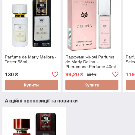
Parfums de Marly Meliora -
Парфуми жіночі Parfums
Parf
Tester 58ml
de Marly Delina -
Sele
Pheromone Perfume 40ml
130
99,20
119
₴
₴
124 ₴
Купити
Купити
Акційні пропозиції та новинки