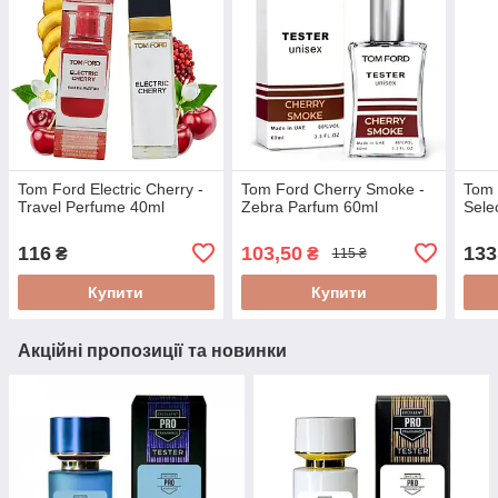
Tom Ford Electric Cherry -
Tom Ford Cherry Smoke -
Tom 
Travel Perfume 40ml
Zebra Parfum 60ml
Sele
116
103,50
133
₴
₴
115 ₴
Купити
Купити
Акційні пропозиції та новинки