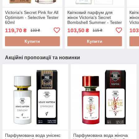
Victoria's Secret Pink for All
Квітковий парфум для
Квіт
Optimism - Selective Tester
жінок Victoria's Secret
жіно
60ml
Bombshell Summer - Tester
Victo
60ml
119,70
103,50
103
₴
₴
133 ₴
115 ₴
Купити
Купити
Акційні пропозиції та новинки
Парфумована вода унісекс
Парфумована вода жіноча