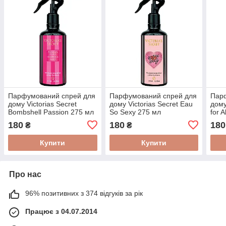
Парфумований спрей для
Парфумований спрей для
Пар
дому Victorias Secret
дому Victorias Secret Eau
дому
Bombshell Passion 275 мл
So Sexy 275 мл
for 
180
180
180
₴
₴
Купити
Купити
Про нас
96% позитивних з 374 відгуків за рік
Працює з 04.07.2014