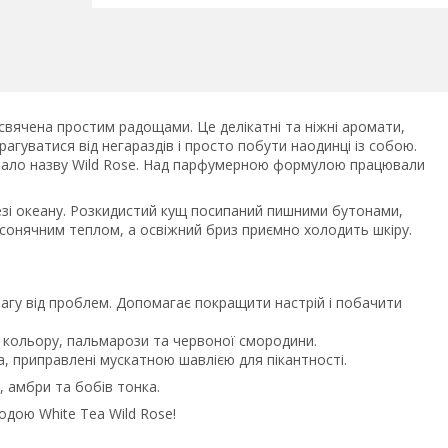
исвячена простим радощами. Це делікатні та ніжні аромати,
агуватися від негараздів і просто побути наодинці із собою.
имало назву Wild Rose. Над парфумерною формулою працювали
езі океану. Розкидистий кущ посипаний пишними бутонами,
сонячним теплом, а освіжний бриз приємно холодить шкіру.
вагу від проблем. Допомагає покращити настрій і побачити
 кольору, пальмарози та червоної смородини.
да, приправлені мускатною шавлією для пікантності.
, амбри та бобів тонка.
одою White Tea Wild Rose!