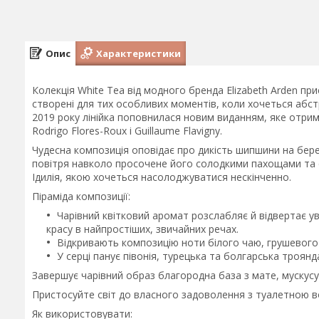
Опис
Характеристики
Колекція White Tea від модного бренда Elizabeth Arden пр
створені для тих особливих моментів, коли хочеться абстр
2019 року лінійка поповнилася новим виданням, яке отр
Rodrigo Flores-Roux і Guillaume Flavigny.
Чудесна композиція оповідає про дикість шипшини на бер
повітря навколо просочене його солодкими пахощами та 
Ідилія, якою хочеться насолоджуватися нескінченно.
Піраміда композиції:
Чарівний квітковий аромат розслабляє й відвертає у
красу в найпростіших, звичайних речах.
Відкривають композицію ноти білого чаю, грушевого
У серці панує півонія, турецька та болгарська троян
Завершує чарівний образ благородна база з мате, мускусу
Пристосуйте світ до власного задоволення з туалетною в
Як використовувати: