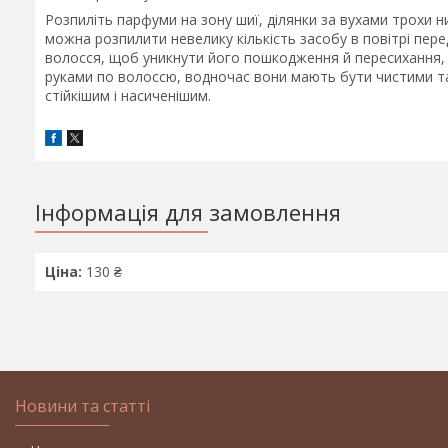
Розпиліть парфуми на зону шиї, ділянки за вухами трохи ни
можна розпилити невелику кількість засобу в повітрі пер
волосся, щоб уникнути його пошкодження й пересихання, 
руками по волоссю, водночас вони мають бути чистими та
стійкішим і насиченішим.
Інформація для замовлення
Ціна:
130 ₴
Новини та статті