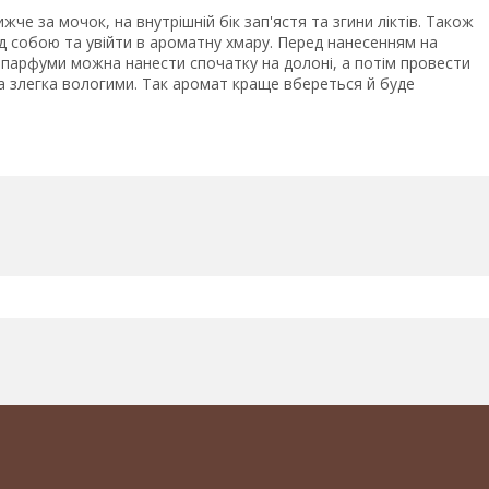
жче за мочок, на внутрішній бік зап'ястя та згини ліктів. Також
ед собою та увійти в ароматну хмару. Перед нанесенням на
парфуми можна нанести спочатку на долоні, а потім провести
 злегка вологими. Так аромат краще вбереться й буде