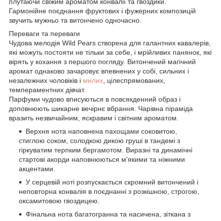
плутаючи свіжим ароматом конвалії та гвоздики.
Гармонійне поєднання фруктових і фужерних композицій
звучить мужньо та витончено одночасно.
Переваги та переваги
Чудова мелодія Wild Pears створена для галантних кавалерів,
які можуть постояти не тільки за себе, і мрійливих панянок, які
вірять у кохання з першого погляду. Витончений магічний
аромат однаково зачаровує впевнених у собі, сильних і
незалежних чоловіків і
милих
, цілеспрямованих,
темпераментних дівчат.
Парфуми чудово вписуються в повсякденний образ і
доповнюють шикарне вечірнє вбрання. Чарівна піраміда
вразить незвичайним, яскравим і світним ароматом.
Верхня нота наповнена пахощами соковитою,
стиглою соком, солодкою дикою груші в тандемі з
гіркуватим терпким бергамотом. Виразні та динамічні
стартові акорди наповнюються м'якими та ніжними
акцентами.
У серцевій ноті розпускається скромний витончений і
неповторна конвалія в поєднанні з розкішною, строгою,
оксамитовою гвоздицею.
Фінальна нота багатогранна та насичена, зіткана з