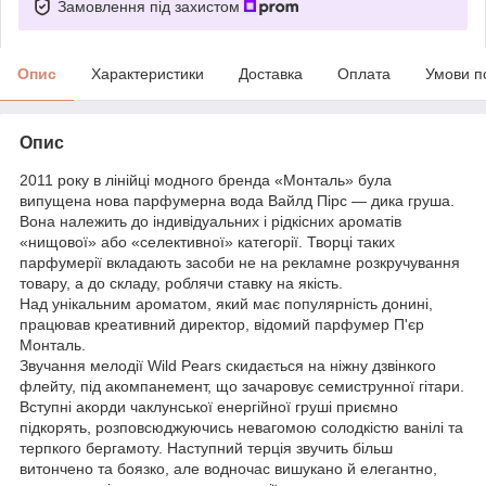
Замовлення під захистом
Опис
Характеристики
Доставка
Оплата
Умови п
Опис
2011 року в лінійці модного бренда «Монталь» була
випущена нова парфумерна вода Вайлд Пірс — дика груша.
Вона належить до індивідуальних і рідкісних ароматів
«нищової» або «селективної» категорії. Творці таких
парфумерії вкладають засоби не на рекламне розкручування
товару, а до складу, роблячи ставку на якість.
Над унікальним ароматом, який має популярність донині,
працював креативний директор, відомий парфумер П'єр
Монталь.
Звучання мелодії Wild Pears скидається на ніжну дзвінкого
флейту, під акомпанемент, що зачаровує семиструнної гітари.
Вступні акорди чаклунської енергійної груші приємно
підкорять, розповсюджуючись невагомою солодкістю ванілі та
терпкого бергамоту. Наступний терція звучить більш
витончено та боязко, але водночас вишукано й елегантно,