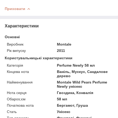
Приховати
Характеристики
Основні
Виробник
Montale
Рік випуску
2011
Користувальницькі характеристики
Категорія
Perfume Newly 58 мл
Кінцева нота
Ваніль, Мускус, Сандалове
дерево
Найменування
Montale Wild Pears Perfume
Newly унісекс
Нота серця
Гвоздика, Конвалія
Обapos;єм
58 мл
Початкова нота
Бергамот, Груша
Стать
Унісекс
Тип аромату
Фруктові, Фужерні