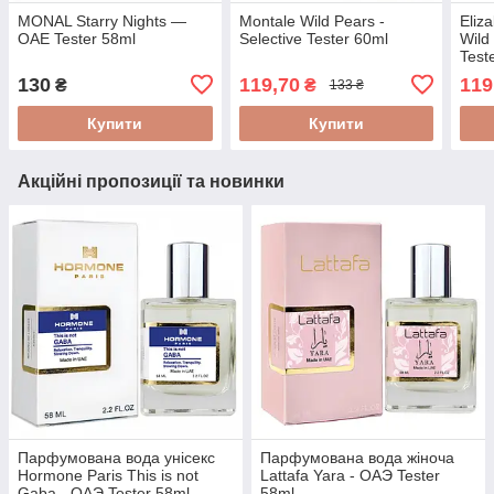
MONAL Starry Nights —
Montale Wild Pears -
Eliz
ОАЕ Tester 58ml
Selective Tester 60ml
Wild
Test
130
119,70
119
₴
₴
133 ₴
Купити
Купити
Акційні пропозиції та новинки
Парфумована вода унісекс
Парфумована вода жіноча
Hormone Paris This is not
Lattafa Yara - ОАЭ Tester
Gaba - ОАЭ Tester 58ml
58ml