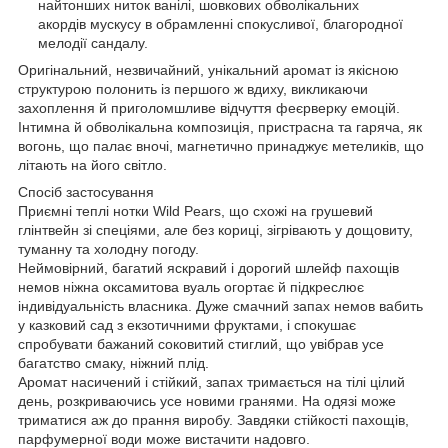
найтонших ниток ванілі, шовкових обволікальних
акордів мускусу в обрамленні спокусливої, благородної
мелодії сандалу.
Оригінальний, незвичайний, унікальний аромат із якісною
структурою полонить із першого ж вдиху, викликаючи
захоплення й приголомшливе відчуття феєрверку емоцій.
Інтимна й обволікальна композиція, пристрасна та гаряча, як
вогонь, що палає вночі, магнетично принаджує метеликів, що
літають на його світло.
Спосіб застосування
Приємні теплі нотки Wild Pears, що схожі на грушевий
глінтвейн зі спеціями, але без кориці, зігрівають у дощовиту,
туманну та холодну погоду.
Неймовірний, багатий яскравий і дорогий шлейф пахощів
немов ніжна оксамитова вуаль огортає й підкреслює
індивідуальність власника. Дуже смачний запах немов вабить
у казковий сад з екзотичними фруктами, і спокушає
спробувати бажаний соковитий стиглий, що увібрав усе
багатство смаку, ніжний плід.
Аромат насичений і стійкий, запах тримається на тілі цілий
день, розкриваючись усе новими гранями. На одязі може
триматися аж до прання виробу. Завдяки стійкості пахощів,
парфумерної води може вистачити надовго.