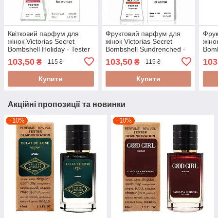
Квітковий парфум для
Фруктовий парфум для
Фру
жінок Victorias Secret
жінок Victorias Secret
жіно
Bombshell Holiday - Tester
Bombshell Sundrenched -
Bomb
60ml
Tester 60ml
Test
103,50
103,50
103
₴
₴
115 ₴
115 ₴
Купити
Купити
Акційні пропозиції та новинки
–10%
–10%