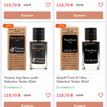
119,70
119,70
₴
₴
133 ₴
133 ₴
Купити
Купити
–10%
–10%
Tiziana Унд Nero oudh -
Xerjoff Fiore D Ulivo -
Selective Tester 60ml
Selective Tester 60ml
В наявності
В наявності
119,70
119,70
₴
₴
133 ₴
133 ₴
Купити
Купити