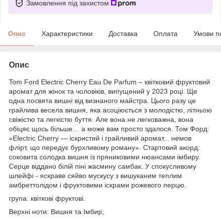
Замовлення під захистом
Опис
Характеристики
Доставка
Оплата
Умови п
Опис
Tom Ford Electric Cherry Eau De Parfum – квітковий фруктовий
аромат для жінок та чоловіків, випущений у 2023 році. Ще
одна посвята вишні від визнаного майстра. Цього разу це
грайлива весела вишня, яка асоціюється з молодістю, літньою
свіжістю та легкістю буття. Але вона не легковажна, вона
обіцяє щось більше… а може вам просто здалося. Том Форд:
«Electric Cherry — іскристий і грайливий аромат... немов
флірт, що передує бурхливому роману». Стартовий акорд:
соковита солодка вишня із пряниковими нюансами імбиру.
Серце віддано білій піні жасмину самбак. У спокусливому
шлейфі - яскраве сяйво мускусу з вишуканим теплим
амбреттолідом і фруктовими іскрами рожевого перцю.
група: квіткові фруктові.
Верхні ноти: Вишня та Імбир;