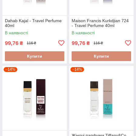
Dahab Kajal - Travel Perfume
Maison Francis Kurkdjian 724
40ml
- Travel Perfume 40ml
В наявності
В наявності
99,76
99,76
₴
₴
116 ₴
116 ₴
Купити
Купити
–14%
–14%
Жіночі парфуми Tiffany&Co.