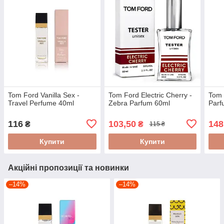
Tom Ford Vanilla Sex -
Tom Ford Electric Cherry -
Tom 
Travel Perfume 40ml
Zebra Parfum 60ml
Parf
116
103,50
148
₴
₴
115 ₴
Купити
Купити
Акційні пропозиції та новинки
–14%
–14%