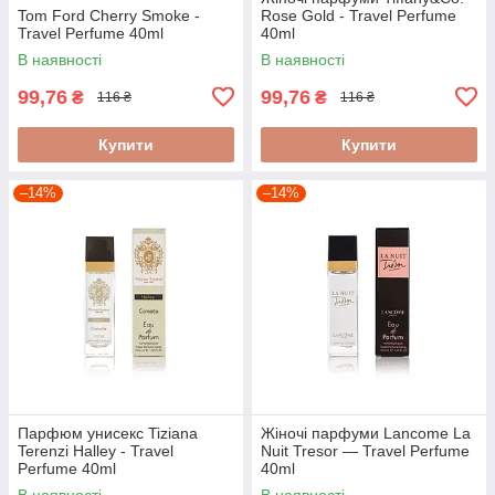
Tom Ford Cherry Smoke -
Rose Gold - Travel Perfume
Travel Perfume 40ml
40ml
В наявності
В наявності
99,76
99,76
₴
₴
116 ₴
116 ₴
Купити
Купити
–14%
–14%
Парфюм унисекс Tiziana
Жіночі парфуми Lancome La
Terenzi Halley - Travel
Nuit Tresor — Travel Perfume
Perfume 40ml
40ml
В наявності
В наявності