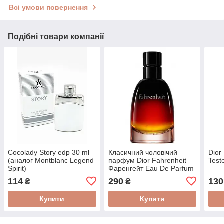
Всі умови повернення
Подібні товари компанії
Cocolady Story edp 30 ml
Класичний чоловічий
Dior
(аналог Montblanc Legend
парфум Dior Fahrenheit
Test
Spirit)
Фаренгейт Eau De Parfum
100 ml
114
290
130
₴
₴
Купити
Купити