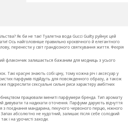
ільства? Як би не так! Туалетна вода Gucci Guilty руйнує цей
ати! Ось найголовніше правильно кроквічного й елегантного
лову, перенести у світ грандіозного святкування життя. Феєрія
овий флакончик залишається бажаним для модниць з усього
к. Такі красуні знають собі ціну, тому кожна річ і аксесуар у
кристих парфумів підійдуть для повсякденного образу, а також
оже підкреслити сексуальні сильні риси характеру амбітних
робництвом працювали імениті парфумери бренда. Тип аромату
тний дивувати та надихати оточення. Парфуми дарують відчуття
я з поєднання мандарина, пекучого червоного перцю, ніжного
ів. Запах абсолютно не нудотний, залишає після себе солодкий
ак і на урочисті заходи.