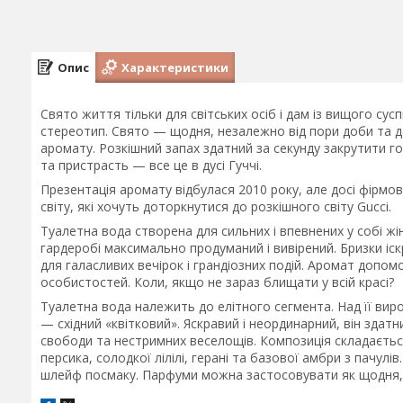
Опис
Характеристики
Свято життя тільки для світських осіб і дам із вищого сусп
стереотип. Свято — щодня, незалежно від пори доби та д
аромату. Розкішний запах здатний за секунду закрутити го
та пристрасть — все це в дусі Гуччі.
Презентація аромату відбулася 2010 року, але досі фірм
світу, які хочуть доторкнутися до розкішного світу Gucci.
Туалетна вода створена для сильних і впевнених у собі жіно
гардеробі максимально продуманий і вивірений. Бризки іс
для галасливих вечірок і грандіозних подій. Аромат допом
особистостей. Коли, якщо не зараз блищати у всій красі?
Туалетна вода належить до елітного сегмента. Над її ви
— східний «квітковий». Яскравий і неординарний, він зда
свободи та нестримних веселощів. Композиція складаєтьс
персика, солодкої лілілі, герані та базової амбри з пачул
шлейф посмаку. Парфуми можна застосовувати як щодня, т