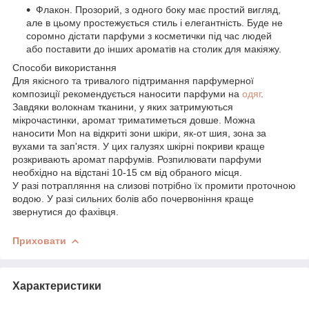
Флакон. Прозорий, з одного боку має простий вигляд,
але в цьому простежується стиль і елегантність. Буде не
соромно дістати парфуми з косметички під час людей
або поставити до інших ароматів на столик для макіяжу.
Способи використання
Для якісного та тривалого підтримання парфумерної
композиції рекомендується наносити парфуми на
одяг
.
Завдяки волокнам тканини, у яких затримуються
мікрочастинки, аромат триматиметься довше. Можна
наносити Mon на відкриті зони шкіри, як-от шия, зона за
вухами та зап'ястя. У цих галузях шкірні покриви краще
розкривають аромат парфумів. Розпилювати парфуми
необхідно на відстані 10-15 см від обраного місця.
У разі потрапляння на слизові потрібно їх промити проточною
водою. У разі сильних болів або почервоніння краще
звернутися до фахівця.
Приховати
Характеристики