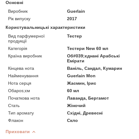
Основні
Виробник
Guerlain
Рік випуску
2017
Користувальницькі характеристики
Вид парфумерної
Тестер
продукції
Категорія
Тестери New 60 мл
Країна виробник
Об#039;єднані Арабські
Емірати
Кінцева нота
Ваніль, Сандал, Кумарин
Найменування
Guerlain Mon
Нота серця
Жасмин, Ірис
Обapos;єм
60 мл
Початкова нота
Лаванда, Бергамот
Стать
Жіночий
Тип аромату
Східні, Древесні
Флакон
Скло
Приховати