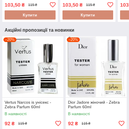
103,50
103,50
103
₴
₴
115 ₴
115 ₴
Купити
Купити
Акційні пропозиції та новинки
–20%
–20%
Vertus Narcos is унісекс -
Dior Jadore жіночий - Zebra
Zebra Parfum 60ml
Parfum 60ml
В наявності
В наявності
92
92
₴
₴
115 ₴
115 ₴