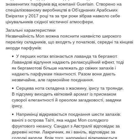
знаменитих парфумів від компанії Guerlain. Створено на
спеціалізованому виробництві в Об'єднаних Арабських
Еміратах у 2017 році та за три роки зібрав навколо себе
цінувальників східної містичної атмосфери.
Загальні характеристики
Незвичайність Mon можна пояснити наявністю широкого
переліку складників, що входять у початкові, середні та кінцеві
акорди парфумів:
У перших нотах впізнається лаванда та бергамот.
Лавандові відлуння надають релаксуційний ефект, тоді
як бергамотові більше належать до свіжих запахів і
надають парфумам пікантності. Разом вони дають
незвичайне, але гармонійне поєднання.
Серцева нота складена з жасмину, ірису та троянди.
В підсумку виходить квітковий аромат із присмаком
суворої елегантності й ореолом загадковості, завдяки
ірису.
Наприкінці відкривається поєднання шести запахів:
ванілі з острова Таїті, яка надає Mon солодкого
фруктового нюансу. Сандал з Австралії відповідає за
деревні нотки. Лакричник, як і ваніль, відповідає за
солодкі акорди. Крім того, наприкінці відкриваються