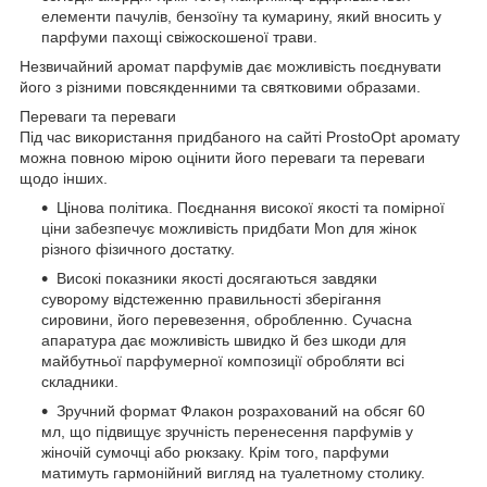
елементи пачулів, бензоїну та кумарину, який вносить у
парфуми пахощі свіжоскошеної трави.
Незвичайний аромат парфумів дає можливість поєднувати
його з різними повсякденними та святковими образами.
Переваги та переваги
Під час використання придбаного на сайті ProstoOpt аромату
можна повною мірою оцінити його переваги та переваги
щодо інших.
Цінова політика. Поєднання високої якості та помірної
ціни забезпечує можливість придбати Mon для жінок
різного фізичного достатку.
Високі показники якості досягаються завдяки
суворому відстеженню правильності зберігання
сировини, його перевезення, обробленню. Сучасна
апаратура дає можливість швидко й без шкоди для
майбутньої парфумерної композиції обробляти всі
складники.
Зручний формат Флакон розрахований на обсяг 60
мл, що підвищує зручність перенесення парфумів у
жіночій сумочці або рюкзаку. Крім того, парфуми
матимуть гармонійний вигляд на туалетному столику.