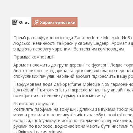
Опис
Характеристики
Прем'єра парфумованої води Zarkoperfume Molecule No8 ві
людської невинності та краси у своєму шедеврі. Аромат ад
віддають перевагу чарівним і бентежним композиціям.
Піраміда композиції:
Аромат належить до групи деревні та фужерні. Ледве тор
бентежних нот мандарина та троянди, які плавно переплі
спокусливих пачулів. Чарівний аромат підкреслить вашу ро
Парфумована вода Zarkoperfume Molecule No8 гармонійно д
святковий. Її витонченість підкреслена навіть у дизайні л
поміщається в невелику сумку та косметичку.
Як використовувати:
Розпиліть парфуми на зону шиї, ділянки за вухами трохи ни
можна розпилити невелику кількість засобу в повітрі пер
волосся, щоб уникнути його пошкодження й пересихання, 
руками по волоссю, водночас вони мають бути чистими та
стійкішим і насиченішим.