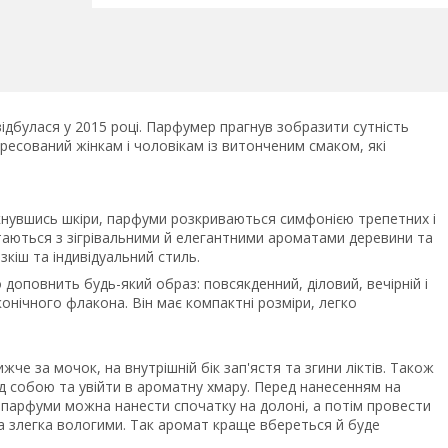
дбулася у 2015 році. Парфумер прагнув зобразити сутність
ресований жінкам і чоловікам із витонченим смаком, які
кнувшись шкіри, парфуми розкриваються симфонією трепетних і
таються з зігрівальними й елегантними ароматами деревини та
зкіш та індивідуальний стиль.
оповнить будь-який образ: повсякденний, діловий, вечірній і
аконічного флакона. Він має компактні розміри, легко
жче за мочок, на внутрішній бік зап'ястя та згини ліктів. Також
ед собою та увійти в ароматну хмару. Перед нанесенням на
парфуми можна нанести спочатку на долоні, а потім провести
 злегка вологими. Так аромат краще вбереться й буде