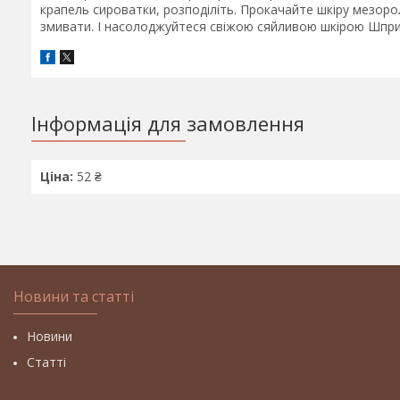
крапель сироватки, розподіліть. Прокачайте шкіру мезоро
змивати. І насолоджуйтеся свіжою сяйливою шкірою Шприц
Інформація для замовлення
Ціна:
52 ₴
Новини та статті
Новини
Статті