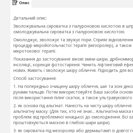
Опис
Детальний опис:
Зволожувальна сироватка з гіалуроновою кислотою в шприц
омолоджувальна сироватка з гіалуроновою кислотою.
Омолоджує, зволожує та звужує пори. Сприяє відновленню
процедур мікройогольчастої терапії (мезоролер), а також
мікротокової терапії.
Показання до застосування: вікові зміни шкіри, дрібноммор
інсоляції, корекція фотостаріння. Чинить ліфтинговий ефе
нових. Живить і зволожує шкіру обличчя. Підходить для всіх
Спосіб застосування:
1. На попередньо очищену шкіру обличчя, шиї та зоні дек
рухами пальців. Потім використовуйте Ваші засоби основ
після використання пілінг-скатки, а також ультравукового
2. як основа під альгінат. Нанесіть на чисту шкіру обличчя
альгінатну маску. (Для тих, хто не знає... Альгінатна маск
проблем: від проблемної юнацької до омолодження. Всі зас
проштовхуються маскою в глибокі шари шкіри).
3. як сироватка під мезоролер або дермаштамп із довгої г