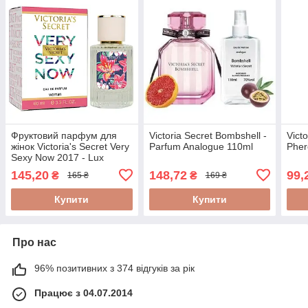
Фруктовий парфум для
Victoria Secret Bombshell -
Vict
жінок Victoria's Secret Very
Parfum Analogue 110ml
Pher
Sexy Now 2017 - Lux
Parfum 60 ml
145,20
148,72
99,
₴
₴
165 ₴
169 ₴
Купити
Купити
Про нас
96% позитивних з 374 відгуків за рік
Працює з 04.07.2014