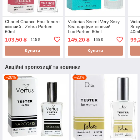
Chanel Chance Eau Tendre
Victorias Secret Very Sexy
Vict
жіночий - Zebra Parfum
Sea парфум жіночий —
Sexy
60ml
Lux Parfum 60ml
40m
103,50
145,20
99,
₴
₴
115 ₴
165 ₴
Купити
Купити
Акційні пропозиції та новинки
–20%
–20%